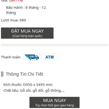
Giá:
Liên Hệ
Bảo Hành :
6 tháng - 12
tháng
Lượt mua:
980
ĐẶT MUA NGAY
(Giao hàng toàn quốc)
Thanh toán:
Thông Tin Chi Tiết
Kích thước: D950 x S495 mm
Chất liệu: Gỗ sồi, gỗ dổi, gỗ thông,…
MUA NGAY
Tùy chọn thời gian giao hàng