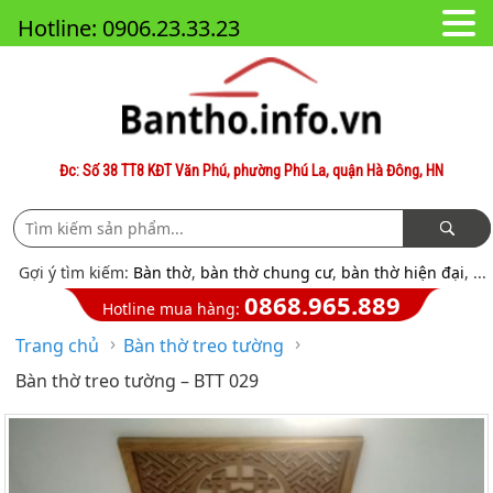
Hotline: 0906.23.33.23
Đc: Số 38 TT8 KĐT Văn Phú, phường Phú La, quận Hà Đông, HN
Gợi ý tìm kiếm:
Bàn thờ
,
bàn thờ chung cư
,
bàn thờ hiện đại
, ...
0868.965.889
Hotline mua hàng:
›
›
Trang chủ
Bàn thờ treo tường
Bàn thờ treo tường – BTT 029