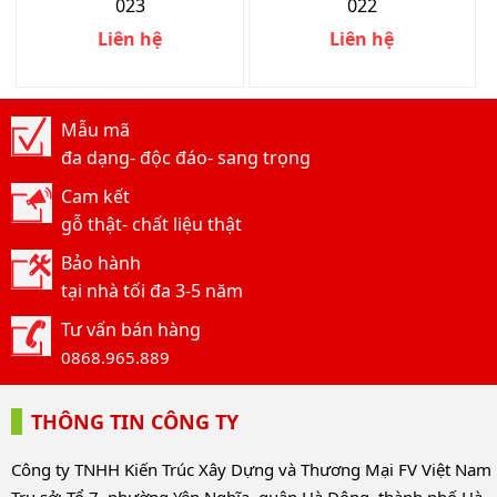
023
022
Liên hệ
Liên hệ
Mẫu mã
đa dạng- độc đáo- sang trọng
Cam kết
gỗ thật- chất liệu thật
Bảo hành
tại nhà tối đa 3-5 năm
Tư vấn bán hàng
0868.965.889
THÔNG TIN CÔNG TY
Công ty TNHH Kiến Trúc Xây Dựng và Thương Mại FV Việt Nam