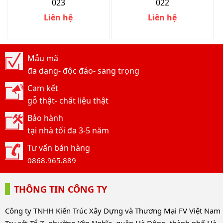
023
022
Liên hệ
Liên hệ
Mẫu mã
đa dạng- độc đáo- sang trọng
Cam kết
gỗ thật- chất liệu thật
Bảo hành
tại nhà tối đa 3-5 năm
Tư vấn bán hàng
0868.965.889
THÔNG TIN CÔNG TY
Công ty TNHH Kiến Trúc Xây Dựng và Thương Mại FV Việt Nam