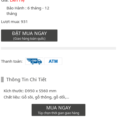
Giá:
Liên Hệ
Bảo Hành :
6 tháng - 12
tháng
Lượt mua:
931
ĐẶT MUA NGAY
(Giao hàng toàn quốc)
Thanh toán:
Thông Tin Chi Tiết
Kích thước: D950 x S560 mm
Chất liệu: Gỗ sồi, gỗ thông, gỗ dổi,…
MUA NGAY
Tùy chọn thời gian giao hàng