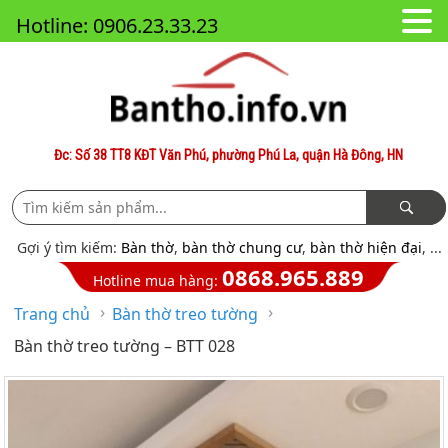
Hotline: 0906.23.33.23
Đc: Số 38 TT8 KĐT Văn Phú, phường Phú La, quận Hà Đông, HN
Gợi ý tìm kiếm:
Bàn thờ
,
bàn thờ chung cư
,
bàn thờ hiện đại
, ...
0868.965.889
Hotline mua hàng:
›
›
Trang chủ
Bàn thờ treo tường
Bàn thờ treo tường – BTT 028