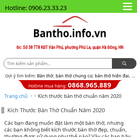
Hotline: 0906.23.33.23
Đc: Số 38 TT8 KĐT Văn Phú, phường Phú La, quận Hà Đông, HN
Gợi ý tìm kiếm:
Bàn thờ
,
bàn thờ chung cư
,
bàn thờ hiện đại
, ...
0868.965.889
Hotline mua hàng:
›
›
Trang chủ
Kích thước bàn thờ chuẩn năm 2020
Kích Thước Bàn Thờ Chuẩn Năm 2020
Các bạn đang muốn đặt làm một bàn thờ, nhưng
các bạn không biết kích thước bàn thờ đẹp, chuẩn,
thường được sử dụng như thế nào? Vậy các bạn hãy