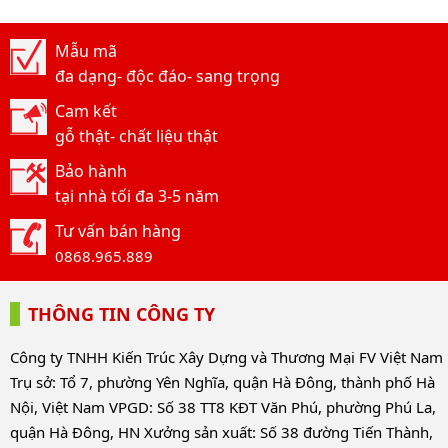
Mẫu mã
đa dạng- độc đáo- sang trọng
Cam kết
gỗ thật- chất liệu thật
Bảo hành
tại nhà tối đa 3-5 năm
Tư vấn bán hàng
0868.965.889
THÔNG TIN CÔNG TY
Công ty TNHH Kiến Trúc Xây Dựng và Thương Mại FV Việt Nam
Trụ sở: Tổ 7, phường Yên Nghĩa, quận Hà Đông, thành phố Hà
Nội, Việt Nam VPGD: Số 38 TT8 KĐT Văn Phú, phường Phú La,
quận Hà Đông, HN Xưởng sản xuất: Số 38 đường Tiến Thành,