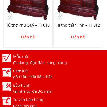
Tủ thờ Phú Quý – TT 013
Tủ thờ thần linh – TT 012
Liên hệ
Liên hệ
Mẫu mã
đa dạng- độc đáo- sang trọng
Cam kết
gỗ thật- chất liệu thật
Bảo hành
tại nhà tối đa 3-5 năm
Tư vấn bán hàng
0868.965.889