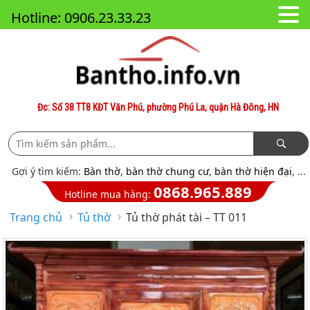
Hotline: 0906.23.33.23
Đc: Số 38 TT8 KĐT Văn Phú, phường Phú La, quận Hà Đông, HN
Gợi ý tìm kiếm:
Bàn thờ
,
bàn thờ chung cư
,
bàn thờ hiện đại
, ...
0868.965.889
Hotline mua hàng:
›
›
Trang chủ
Tủ thờ
Tủ thờ phát tài – TT 011