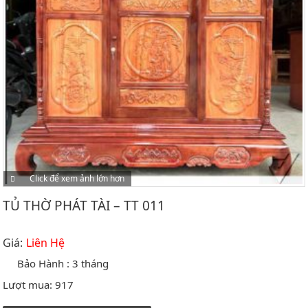
Click để xem ảnh lớn hơn
TỦ THỜ PHÁT TÀI – TT 011
Giá:
Liên Hệ
Bảo Hành :
3 tháng
Lượt mua:
917