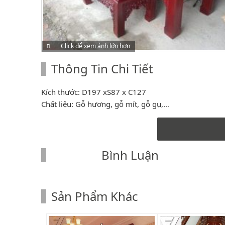
Click để xem ảnh lớn hơn
Thông Tin Chi Tiết
Kích thước: D197 xS87 x C127
Chất liệu: Gỗ hương, gỗ mít, gỗ gụ,…
Bình Luận
Sản Phẩm Khác