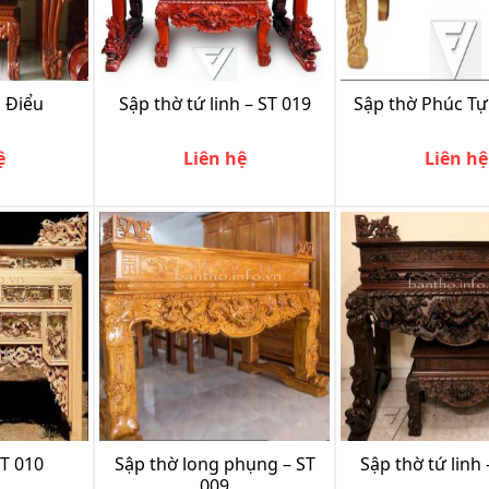
 Điểu
Sập thờ tứ linh – ST 019
Sập thờ Phúc Tự
ệ
Liên hệ
Liên hệ
ST 010
Sập thờ long phụng – ST
Sập thờ tứ linh 
009