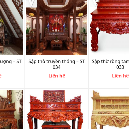
hượng – ST
Sập thờ truyền thống – ST
Sập thờ rồng tam
034
033
ệ
Liên hệ
Liên hệ