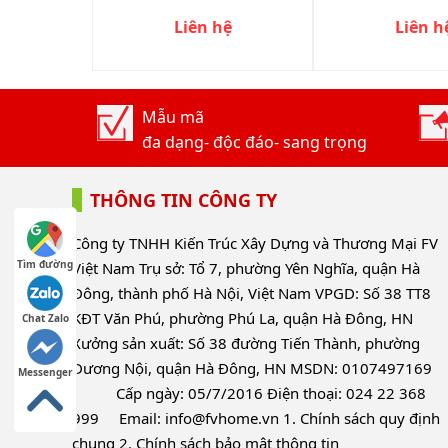
Liên hệ
Liên h
Mẫu mã
đa dạng- độc đáo- sang trọng
THÔNG TIN CÔNG TY
Công ty TNHH Kiến Trúc Xây Dựng và Thương Mại FV
Tìm đường
Việt Nam Trụ sở: Tổ 7, phường Yên Nghĩa, quận Hà
Đông, thành phố Hà Nội, Việt Nam VPGD: Số 38 TT8
KĐT Văn Phú, phường Phú La, quận Hà Đông, HN
Chat Zalo
Xưởng sản xuất: Số 38 đường Tiến Thành, phường
Dương Nội, quận Hà Đông, HN MSDN: 010749716
Messenger
Cấp ngày: 05/7/2016 Điện thoại: 024 22 368
999 Email:
info@fvhome.vn
1.
Chính sách quy định
chung
2.
Chính sách bảo mật thông tin