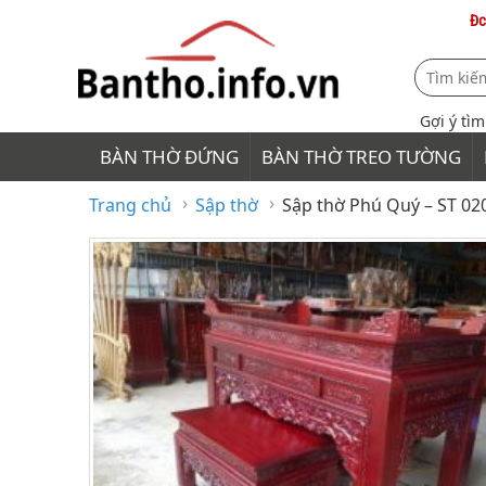
Đc
Gợi ý tì
BÀN THỜ ĐỨNG
BÀN THỜ TREO TƯỜNG
›
›
Trang chủ
Sập thờ
Sập thờ Phú Quý – ST 02