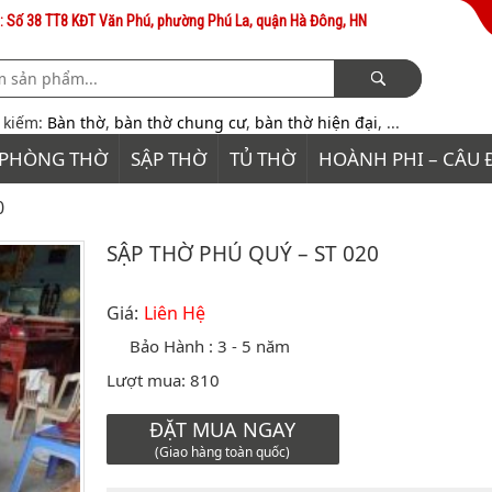
: Số 38 TT8 KĐT Văn Phú, phường Phú La, quận Hà Đông, HN
m kiếm:
Bàn thờ
,
bàn thờ chung cư
,
bàn thờ hiện đại
, ...
PHÒNG THỜ
SẬP THỜ
TỦ THỜ
HOÀNH PHI – CÂU 
0
SẬP THỜ PHÚ QUÝ – ST 020
Giá:
Liên Hệ
Bảo Hành :
3 - 5 năm
Lượt mua:
810
ĐẶT MUA NGAY
(Giao hàng toàn quốc)