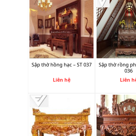
Sập thờ hồng hạc – ST 037
Sập thờ rồng p
036
Liên hệ
Liên h